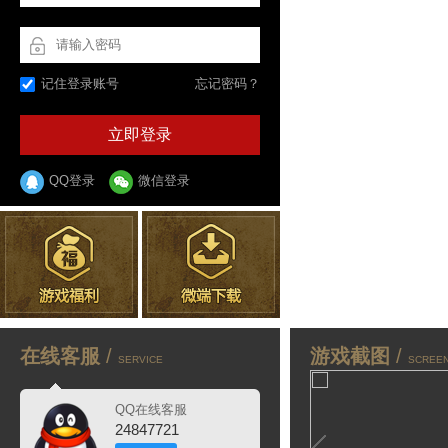
记住登录账号
忘记密码？
QQ登录
微信登录
在线客服
/
游戏截图
/
SERVICE
SCREE
QQ在线客服
24847721