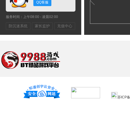
QQ客服
服务时间：上午08:00 - 凌晨02:00
防沉迷系统
家长监护
充值中心
苏ICP备