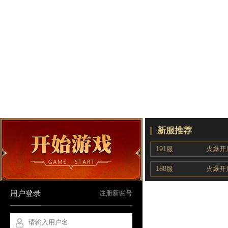
新服推荐
191服
火爆开
188服
火爆开
用户登录
注册新账号