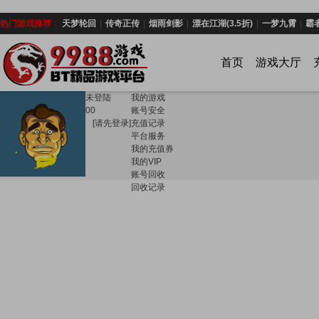
热门游戏推荐：
天梦轮回
|
传奇正传
|
烟雨剑影
|
漂在江湖(3.5折)
|
一梦九霄
|
霸
首页
游戏大厅
未登陆
我的游戏
0
0
账号安全
[请先登录]
充值记录
平台服务
我的充值券
我的VIP
账号回收
回收记录